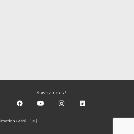
Suivez-nous !
mation Brésil Lille
|