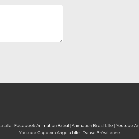
 Lille
|
Facebook Animation Brésil
|
Animation Brésil Lille
|
Youtube Ani
Youtube Capoeira Angola Lille
|
Danse Brésillienne